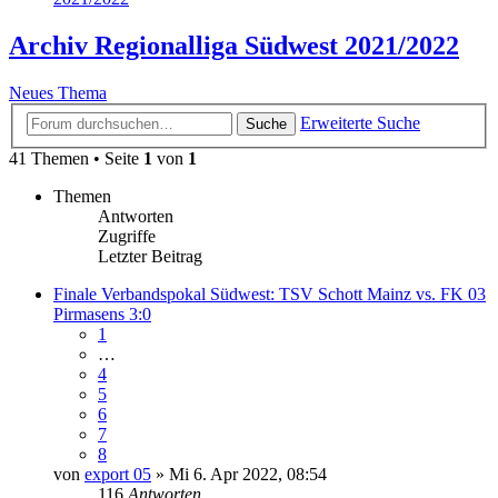
Archiv Regionalliga Südwest 2021/2022
Neues Thema
Erweiterte Suche
Suche
41 Themen • Seite
1
von
1
Themen
Antworten
Zugriffe
Letzter Beitrag
Finale Verbandspokal Südwest: TSV Schott Mainz vs. FK 03
Pirmasens 3:0
1
…
4
5
6
7
8
von
export 05
» Mi 6. Apr 2022, 08:54
116
Antworten