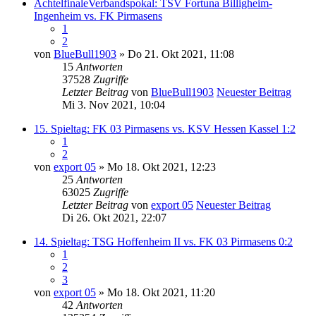
AchtelfinaleVerbandspokal: TSV Fortuna Billigheim-
Ingenheim vs. FK Pirmasens
1
2
von
BlueBull1903
» Do 21. Okt 2021, 11:08
15
Antworten
37528
Zugriffe
Letzter Beitrag
von
BlueBull1903
Neuester Beitrag
Mi 3. Nov 2021, 10:04
15. Spieltag: FK 03 Pirmasens vs. KSV Hessen Kassel 1:2
1
2
von
export 05
» Mo 18. Okt 2021, 12:23
25
Antworten
63025
Zugriffe
Letzter Beitrag
von
export 05
Neuester Beitrag
Di 26. Okt 2021, 22:07
14. Spieltag: TSG Hoffenheim II vs. FK 03 Pirmasens 0:2
1
2
3
von
export 05
» Mo 18. Okt 2021, 11:20
42
Antworten