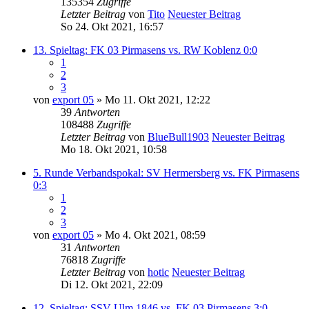
135354
Zugriffe
Letzter Beitrag
von
Tito
Neuester Beitrag
So 24. Okt 2021, 16:57
13. Spieltag: FK 03 Pirmasens vs. RW Koblenz 0:0
1
2
3
von
export 05
» Mo 11. Okt 2021, 12:22
39
Antworten
108488
Zugriffe
Letzter Beitrag
von
BlueBull1903
Neuester Beitrag
Mo 18. Okt 2021, 10:58
5. Runde Verbandspokal: SV Hermersberg vs. FK Pirmasens
0:3
1
2
3
von
export 05
» Mo 4. Okt 2021, 08:59
31
Antworten
76818
Zugriffe
Letzter Beitrag
von
hotic
Neuester Beitrag
Di 12. Okt 2021, 22:09
12. Spieltag: SSV Ulm 1846 vs. FK 03 Pirmasens 3:0