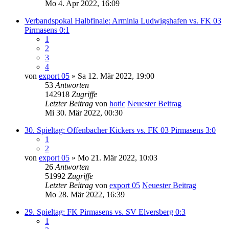
Mo 4. Apr 2022, 16:09
Verbandspokal Halbfinale: Arminia Ludwigshafen vs. FK 03
Pirmasens 0:1
1
2
3
4
von
export 05
» Sa 12. Mär 2022, 19:00
53
Antworten
142918
Zugriffe
Letzter Beitrag
von
hotic
Neuester Beitrag
Mi 30. Mär 2022, 00:30
30. Spieltag: Offenbacher Kickers vs. FK 03 Pirmasens 3:0
1
2
von
export 05
» Mo 21. Mär 2022, 10:03
26
Antworten
51992
Zugriffe
Letzter Beitrag
von
export 05
Neuester Beitrag
Mo 28. Mär 2022, 16:39
29. Spieltag: FK Pirmasens vs. SV Elversberg 0:3
1