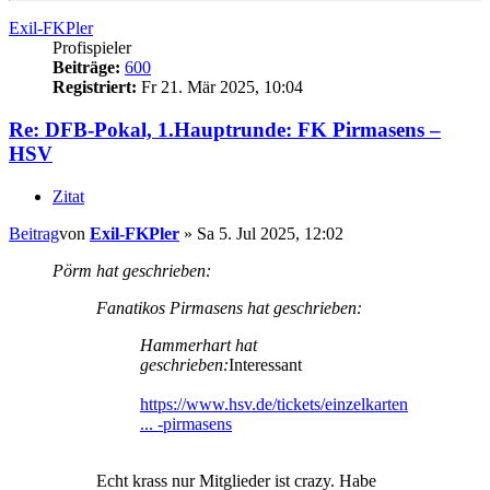
Exil-FKPler
Profispieler
Beiträge:
600
Registriert:
Fr 21. Mär 2025, 10:04
Re: DFB-Pokal, 1.Hauptrunde: FK Pirmasens –
HSV
Zitat
Beitrag
von
Exil-FKPler
»
Sa 5. Jul 2025, 12:02
Pörm hat geschrieben:
Fanatikos Pirmasens hat geschrieben:
Hammerhart hat
geschrieben:
Interessant
https://www.hsv.de/tickets/einzelkarten
... -pirmasens
Echt krass nur Mitglieder ist crazy. Habe