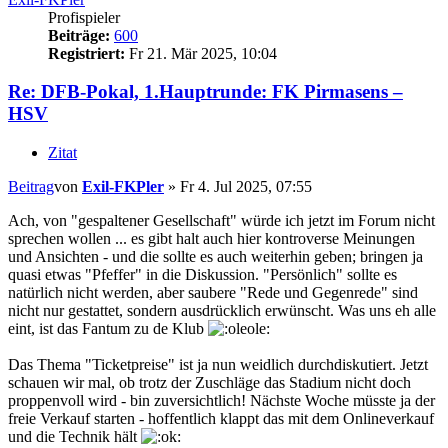
Profispieler
Beiträge:
600
Registriert:
Fr 21. Mär 2025, 10:04
Re: DFB-Pokal, 1.Hauptrunde: FK Pirmasens –
HSV
Zitat
Beitrag
von
Exil-FKPler
»
Fr 4. Jul 2025, 07:55
Ach, von "gespaltener Gesellschaft" würde ich jetzt im Forum nicht
sprechen wollen ... es gibt halt auch hier kontroverse Meinungen
und Ansichten - und die sollte es auch weiterhin geben; bringen ja
quasi etwas "Pfeffer" in die Diskussion. "Persönlich" sollte es
natürlich nicht werden, aber saubere "Rede und Gegenrede" sind
nicht nur gestattet, sondern ausdrücklich erwünscht. Was uns eh alle
eint, ist das Fantum zu de Klub
Das Thema "Ticketpreise" ist ja nun weidlich durchdiskutiert. Jetzt
schauen wir mal, ob trotz der Zuschläge das Stadium nicht doch
proppenvoll wird - bin zuversichtlich! Nächste Woche müsste ja der
freie Verkauf starten - hoffentlich klappt das mit dem Onlineverkauf
und die Technik hält