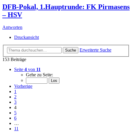
DFB-Pokal, 1.Hauptrunde: FK Pirmasens
– HSV
Antworten
Druckansicht
Erweiterte Suche
Suche
153 Beiträge
Seite
4
von
11
Gehe zu Seite:
Vorherige
1
2
3
4
5
6
…
11