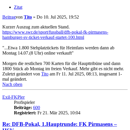
Zitat
Beitrag
von
Tito
»
Do 10. Jul 2025, 19:52
Kurzer Auszug zum aktuellen Stand.
https://www.swr.de/sport/fussball/dfb-pokal-fk-pirmasens-
hamburger-sv-ticket-verkauf-startet-100.html
"...Etwa 1.800 Stehplatztickets für Heimfans werden dann ab
Montag 14.07.(8 Uhr) online verkauft"
Morgen die restlichen 700 Karten für die Haupttribüne und dann
1800 Stück ab Montag im freien Verkauf. Mehr gibt es nicht mehr.
Zuletzt geändert von
Tito
am Fr 11. Jul 2025, 08:13, insgesamt 1-
mal geändert.
Nach oben
Exil-FKPler
Profispieler
Beiträge:
600
Registriert:
Fr 21. Mär 2025, 10:04
Re: DFB-Pokal, 1.Hauptrunde: FK Pirmasens –